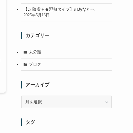
【🌫陰虚＋🔥湿熱タイプ】のあなたへ
2025年5月16日
カテゴリー
未分類
ブログ
アーカイブ
ア
ー
カ
イ
タグ
ブ