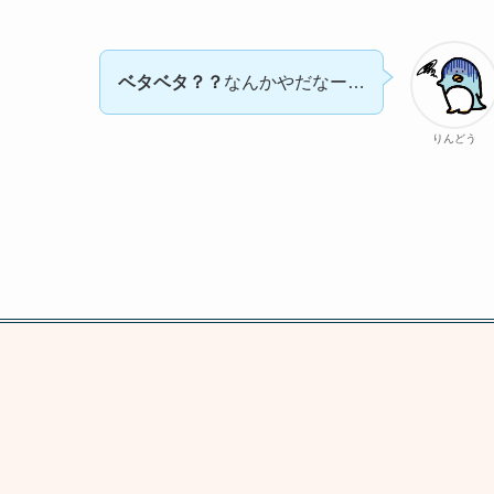
ベタベタ？？
なんかやだなー…
りんどう