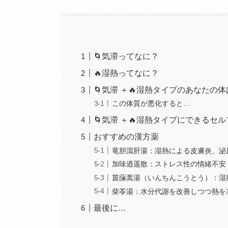
🌀気滞ってなに？
🔥湿熱ってなに？
🌀気滞 ＋🔥湿熱タイプのあなたの
この体質が悪化すると…
🌀気滞 ＋🔥湿熱タイプにできるセ
おすすめの漢方薬
竜胆瀉肝湯：湿熱による皮膚炎、泌
加味逍遥散：ストレス性の情緒不安
茵蔯蒿湯（いんちんこうとう）：湿
柴苓湯：水分代謝を改善しつつ熱を
最後に…