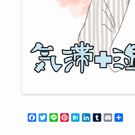
F
T
L
P
H
L
T
E
共
a
w
i
i
a
i
u
m
有
c
i
n
n
t
n
m
a