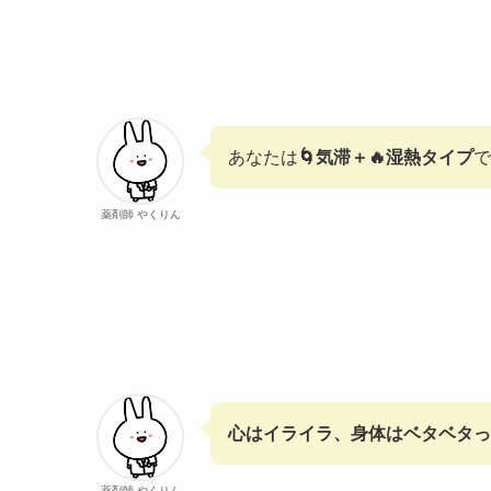
e
t
e
t
e
k
b
i
b
t
e
n
e
l
l
o
e
r
a
d
r
o
r
e
I
k
s
n
あなたは
🌀気滞＋🔥湿熱タイプ
で
t
薬剤師 やくりん
心はイライラ、身体はベタベタっ
薬剤師 やくりん